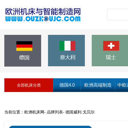
德国4.0
欧洲高端制造
中欧
全部机床分类
当前位置：
欧洲机床网
-
品牌列表
-
德国威利.戈贝尔