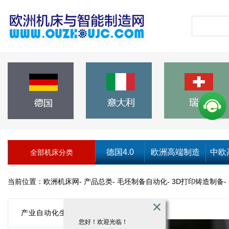
德国4.0
欧洲高端制造
中欧
全部机床分类
当前位置：
欧洲机床网
-
产品总类
-
毛坯制备自动化
-
3D打印铸造制备
-
产业自动化生产
您好！欢迎光临！