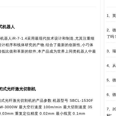
1、
英
式机器人
2、
德
了吗
器人iR-7-1.4采用最现代技术设计和制造,尤其注重细
设计程序和线体研究的产物.结合了最新的创新性,小巧体
3、
瑞
借低比值和革新的软件,本产品成为世界上同类机器人中最
4、
从
5、
德
C封闭式光纤激光切割机
6、
德
式光纤激光切割机的产品参数:机器型号 SBCL-1530F
7、
2
m/min 定位精度 0.03mm 重复定位精度 0.02mm 最小线宽 0.1mm
秒”