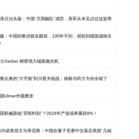
美日法头版：中国“灭国舰队”成型，美军从未见识过这架势
媒：中国的教训犹在眼前，100年不到，就轮到德国成病夫
？
士Gerber 精密强力端面抛光机
鲁比奥的“大字报”到川普关税战：病根与药方为何全错了
国Ulmer外圆磨床
国机械面临“至暗时刻”？2024年产值或将暴跌8%！
025诺奖得主马蒂尼斯：中国在量子竞赛中仅落后美国“几纳