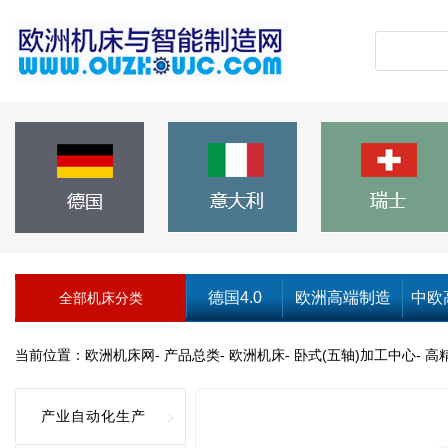
德国4.0
欧洲高端制造
中欧
全部机床分类
当前位置：
欧洲机床网
-
产品总类
-
欧洲机床
-
卧式(五轴)加工中心
-
高精
产业自动化生产