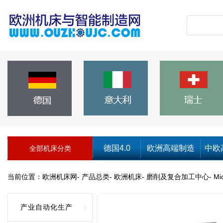
德国4.0
欧洲高端制造
中欧
全部机床分类
当前位置：
欧洲机床网
-
产品总类
-
欧洲机床
-
磨削及复合加工中心
-
M
产业自动化生产