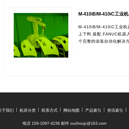
M-410iB/M-410iC工业
M-410iB/M-410i
上下料,装配.FANUC机
个完整的涂装自动化解决方
关于我们
机床分类
联系方式
网站地图
产品索引
资讯索引
电话 159-1097-4236 邮件 ouzhoujc@163.com